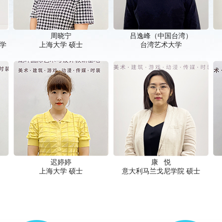
周晓宁
吕逸峰（中国台湾）
学
上海大学 硕士
台湾艺术大学
迟婷婷
康 悦
上海大学 硕士
意大利马兰戈尼学院 硕士