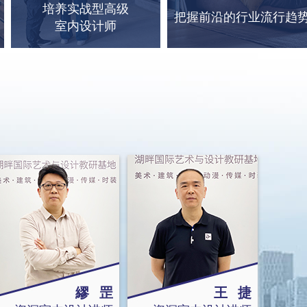
培养实战型高级
把握前沿的行业流行趋
室内设计师
繆 罡
王 捷