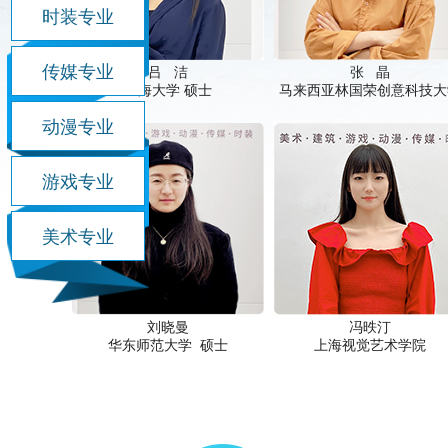
时装专业
传媒专业
吕 洁
张 晶
上海大学 硕士
马来西亚林国荣创意科技大
动漫专业
游戏专业
美术专业
刘晓曼
冯昳汀
华东师范大学 硕士
上海视觉艺术学院