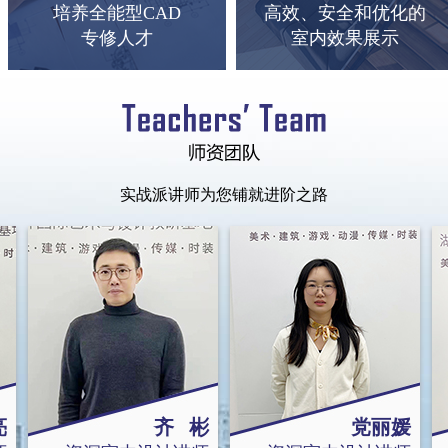
培养全能型CAD
高效、安全和优化的
专修人才
室内效果展示
实战派讲师为您铺就进阶之路
亮
齐 彬
党丽媛